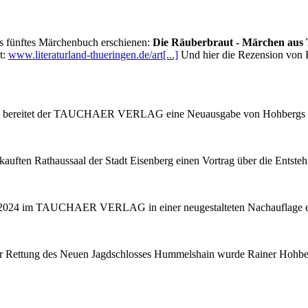
ünftes Märchenbuch erschienen:
Die Räuberbraut - Märchen aus
t:
www.literaturland-thueringen.de/art[...]
Und hier die Rezension von Ra
s bereitet der TAUCHAER VERLAG eine Neuausgabe von Hohbergs Buch
auften Rathaussaal der Stadt Eisenberg einen Vortrag über die Ents
 2024 im TAUCHAER VERLAG in einer neugestalteten Nachauflage e
eit zur Rettung des Neuen Jagdschlosses Hummelshain wurde Rainer H