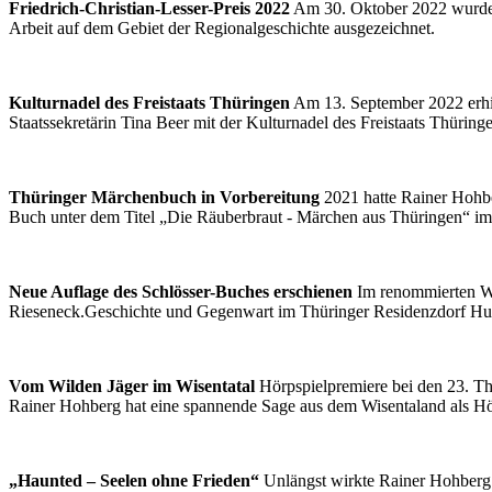
Friedrich-Christian-Lesser-Preis 2022
Am 30. Oktober 2022 wurde d
Arbeit auf dem Gebiet der Regionalgeschichte ausgezeichnet.
Kulturnadel des Freistaats Thüringen
Am 13. September 2022 erhie
Staatssekretärin Tina Beer mit der Kulturnadel des Freistaats Thüring
Thüringer Märchenbuch in Vorbereitung
2021 hatte Rainer Hohber
Buch unter dem Titel „Die Räuberbraut - Märchen aus Thüringen“ im T
Neue Auflage des Schlösser-Buches erschienen
Im renommierten Wü
Rieseneck.Geschichte und Gegenwart im Thüringer Residenzdorf Hum
Vom Wilden Jäger im Wisentatal
Hörpspielpremiere bei den 23. Th
Rainer Hohberg hat eine spannende Sage aus dem Wisentaland als Hör
„Haunted – Seelen ohne Frieden“
Unlängst wirkte Rainer Hohberg 