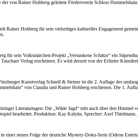
er von Rainer Hohberg geleitete Förderverein Schloss Hummelshain e.
lt Rainer Hohberg für sein vielseitiges kulturelles Engagement gemei
en.
g für sein Volksmärchen-Projekt „Versunkene Schätze“ ein Stipendium 
auchaer Verlag erscheinen. Es wird derzeit von der Erfurter Künstlerin
rzburger Kunstverlag Schnell & Steiner ist die 2. Auflage des umfan
melshain“ von Claudia und Rainer Hohberg erschienen. Die 1. Auflag
üringer Literaturtagen: Die „Wilde Jagd“ tobt auch über den Himmel v
spiel bearbeitet. Produktion: Kay Kalytta. Sprecher: Axel Thielmann
in einer neuen Folge der deutsche Mystery-Doku-Serie (Odeon Entert